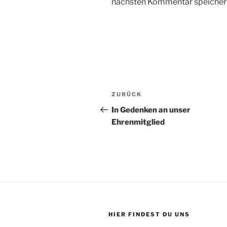
nächsten Kommentar speicher
Beitragsnavigation
Vorheriger
ZURÜCK
Beitrag
In Gedenken an unser
Ehrenmitglied
HIER FINDEST DU UNS