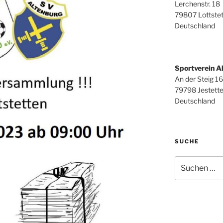
Lerchenstr. 18
79807 Lottste
Deutschland
Sportverein Al
An der Steig 16
79798 Jestett
Deutschland
SUCHE
Suchen
nach: