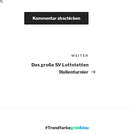
n.
WEITER
Nächster
Beitrag
Das große SV Lottstetten
Hallenturnier
#Trendfarbe
grün
blau