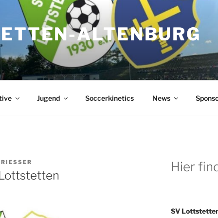
TETTEN-ALTENBURG
tive
Jugend
Soccerkinetics
News
Spons
GRIESSER
Hier fin
Lottstetten
SV Lottstetten