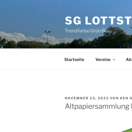
Zum
Inhalt
SG LOTTS
springen
Trendfarbe Grün Blau
Startseite
Vereine
Ak
VERÖFFENTLICHT
NOVEMBER 23, 2023
VON
KEN 
AM
Altpapiersammlung 